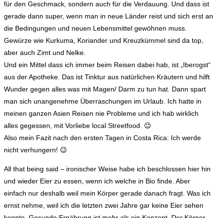
für den Geschmack, sondern auch für die Verdauung. Und dass ist
gerade dann super, wenn man in neue Länder reist und sich erst an
die Bedingungen und neuen Lebensmittel gewöhnen muss.
Gewürze wie Kurkuma, Koriander und Kreuzkümmel sind da top,
aber auch Zimt und Nelke.
Und ein Mittel dass ich immer beim Reisen dabei hab, ist „Iberogst“
aus der Apotheke. Das ist Tinktur aus natürlichen Kräutern und hilft
Wunder gegen alles was mit Magen/ Darm zu tun hat. Dann spart
man sich unangenehme Überraschungen im Urlaub. Ich hatte in
meinen ganzen Asien Reisen nie Probleme und ich hab wirklich
alles gegessen, mit Vorliebe local Streetfood. 😉
Also mein Fazit nach den ersten Tagen in Costa Rica: Ich werde
nicht verhungern! 😉
All that being said – ironischer Weise habe ich beschlossen hier hin
und wieder Eier zu essen, wenn ich welche in Bio finde. Aber
einfach nur deshalb weil mein Körper gerade danach fragt. Was ich
ernst nehme, weil ich die letzten zwei Jahre gar keine Eier sehen
konnte. Gesunde Ernährung ist mehr als ein Konzept. Der Körper